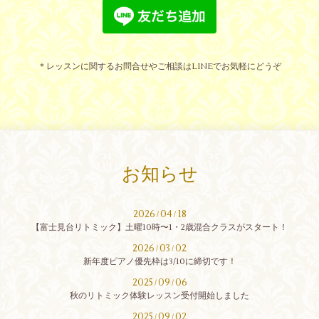
＊レッスンに関するお問合せやご相談はLINEでお気軽にどうぞ
お知らせ
2026
04
18
/
/
【富士見台リトミック】土曜10時〜1・2歳混合クラスがスタート！
2026
03
02
/
/
新年度ピアノ優先枠は3/10に締切です！
2025
09
06
/
/
秋のリトミック体験レッスン受付開始しました
2025
09
02
/
/