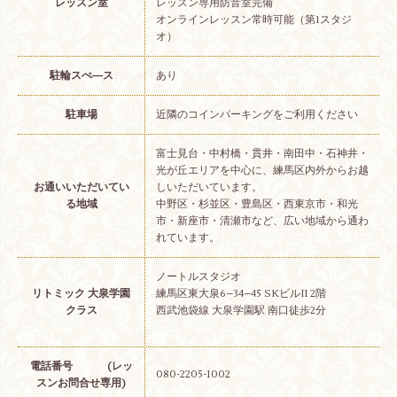
レッスン室
レッスン専用防音室完備
オンラインレッスン常時可能（第1スタジ
オ）
駐輪スぺ―ス
あり
駐車場
近隣のコインパーキングをご利用ください
富士見台・中村橋・貫井・南田中・石神井・
光が丘エリアを中心に、練馬区内外からお越
お通いいただいてい
しいただいています。
る地域
中野区・杉並区・豊島区・西東京市・和光
市・新座市・清瀬市など、広い地域から通わ
れています。
ノートルスタジオ
リトミック 大泉学園
練馬区東大泉6−34−45 SKビルII 2階
クラス
西武池袋線 大泉学園駅 南口徒歩2分
電話番号 (レッ
080-2205-1002
スンお問合せ専用)