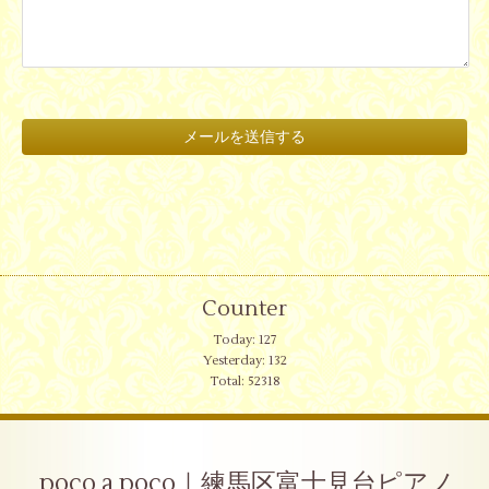
Counter
Today:
127
Yesterday:
132
Total:
52318
poco a poco｜練馬区富士見台ピアノ