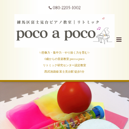
080-2205-1002
✨想像力・集中力・やり抜く力を育む✨
0歳からの音楽教室 poco a poco
リトミック研究センター認定教室
西武池袋線 富士見台駅 徒歩5分
3歳からのピアノ❣️
リトミック