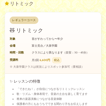
リトミック
レギュラーコース
🧸 リトミック
対象
首がすわってから〜年少
会場
富士見台／大泉学園
時間・回数
クラスにより異なります（目安：30・45分）
受講料
月2回
6,600円
税込
※ 大泉学園クラスは状況によりスポット参加可（要相談）
✨ レッスンの特徴
「できたね！」が自信につながるリトミックレッスン
歌・リズム・身体表現で、音楽の土台を楽しく育てます
将来の楽器演奏につながる音楽体験
保護者の方にもおうちでできる関わり方をお伝えします