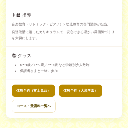
👩‍🏫 指導
音楽教育（リトミック・ピアノ）× 幼児教育の専門講師が担当。
発達段階に沿ったカリキュラムで、安心できる温かい雰囲気づくり
を大切にします。
📚 クラス
0〜1歳／1〜2歳／2〜3歳 など学齢別少人数制
保護者さまと一緒に参加
体験予約（富士見台）
体験予約（大泉学園）
コース・受講料一覧へ