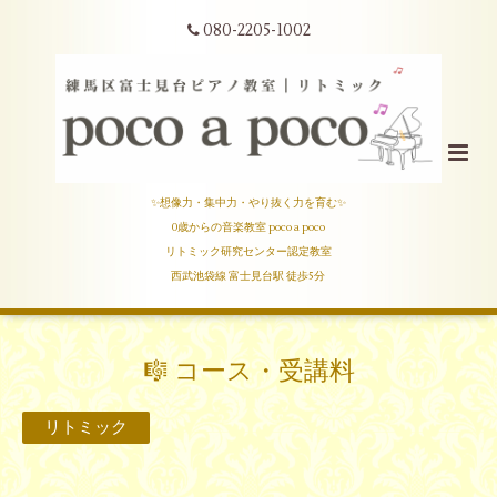
080-2205-1002
✨想像力・集中力・やり抜く力を育む✨
0歳からの音楽教室 poco a poco
リトミック研究センター認定教室
西武池袋線 富士見台駅 徒歩5分
🎼 コース・受講料
リトミック